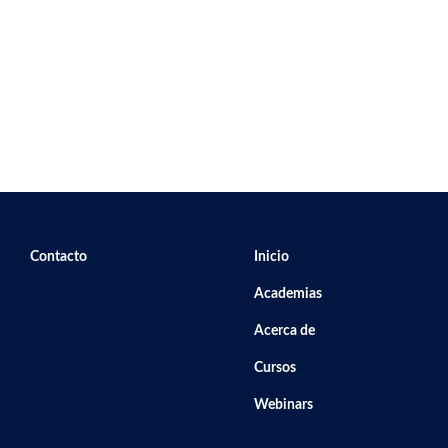
Footer secondary menu
Navegación principal
Contacto
Inicio
Academias
Acerca de
Cursos
Webinars