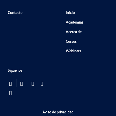
Footer secondary menu
Navegación principal
Contacto
Inicio
Academias
Acerca de
Cursos
Webinars
Síguenos
BOTTOM FOOTER MENU
Aviso de privacidad