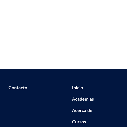
Footer secondary menu
Navegación principal
Contacto
Inicio
Academias
Acerca de
Cursos