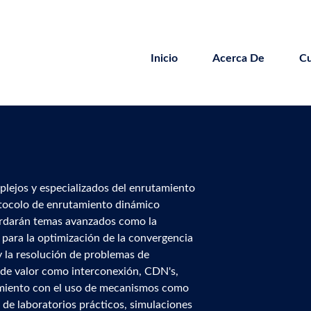
Pasar
al
contenido
Inicio
Acerca De
Cu
principal
lejos y especializados del enrutamiento
rotocolo de enrutamiento dinámico
rdarán temas avanzados como la
 para la optimización de la convergencia
y la resolución de problemas de
 de valor como interconexión, CDN's,
amiento con el uso de mecanismos como
de laboratorios prácticos, simulaciones